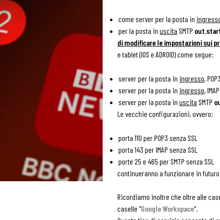
come server per la posta in
ingress
per la posta in
uscita
SMTP
out.star
di modificare le impostazioni sui pr
e tablet (IOS e ADROID) come segue:
server per la posta in
ingresso
, POP
server per la posta in
ingresso
, IMA
server per la posta in
uscita
SMTP
o
Le vecchie configurazioni, ovvero:
porta 110 per POP3 senza SSL
porta 143 per IMAP senza SSL
porte 25 e 465 per SMTP senza SSL
continueranno a funzionare in futuro
Ricordiamo inoltre che oltre alle case
caselle "
Google Workspace
".