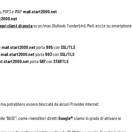
o
, POP3 e IMAP
mail.start2000.net
t2000.net
opri client di posta
su pc/mac (Outlook, Tunderbird, Mail, ecc) e su smartphone
3
mail.start2000.net
porta
995
con
SSL/TLS
P
mail.start2000.net
porta
993
con
SSL/TLS
ut.start2000.net
porta
587
con
STARTLS
 ma potrebbero essere bloccate da alcuni Provider Internet.
lle "BASE", come rivenditori diretti
Google®
siamo in grado di attivare le