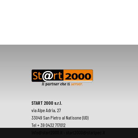
START 2000 s.r.l.
via Alpe Adria, 27
33049 San Pietro al Natisone (UD)
Tel + 39 0432 717012
info@start2000.it - start2000@startpec.it