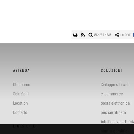
ARCHIVIO NEWS
condividi:
AZIENDA
SOLUZIONI
Chi siamo
Sviluppo siti web
Soluzioni
e-commerce
Location
posta elettronica
Contatto
pec certificata
intelligenza artifici
LINKS UTILI
nomi a dominio