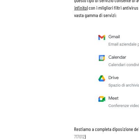
Questo tipo di servizio consente di a
infinito
) con i mligliori filtri antivi
vasta gamma di servizi:
Restiamo a completa diposizione dei C
717012
)