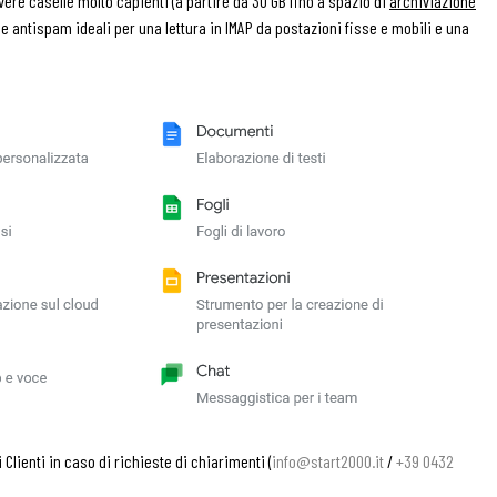
vere caselle molto capienti (a partire da 30 GB fino a spazio di
archiviazione
rus e antispam ideali per una lettura in IMAP da postazioni fisse e mobili e una
lienti in caso di richieste di chiarimenti (
info@start2000.it
/
+39 0432