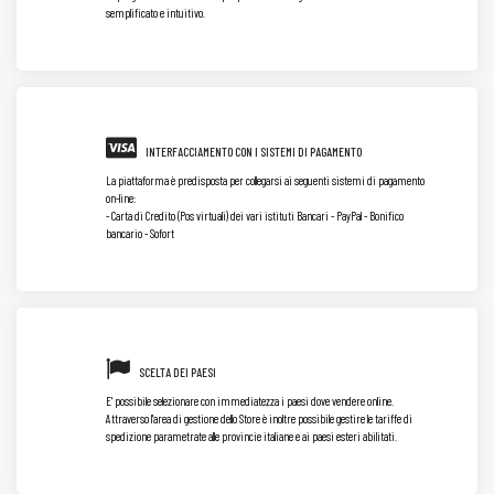
semplificato e intuitivo.
INTERFACCIAMENTO CON I SISTEMI DI PAGAMENTO
La piattaforma è predisposta per collegarsi ai seguenti sistemi di pagamento
on-line:
- Carta di Credito (Pos virtuali) dei vari istituti Bancari - PayPal - Bonifico
bancario - Sofort
SCELTA DEI PAESI
E' possibile selezionare con immediatezza i paesi dove vendere online.
Attraverso l'area di gestione dello Store è inoltre possibile gestire le tariffe di
spedizione parametrate alle provincie italiane e ai paesi esteri abilitati.