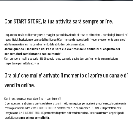
Con START STORE, la tua attività sarà sempre online.
In questa situazione di emergenza la maggior parte delle Aziende si trova ad affrontare un crollo degli incassi nei
negozi fisici, l’esplosione organica del traffico sull’eCommerce e la necessità di rivedere velocemente un piano di
adattamento all’ennesimo cambiamento delle abitudini del consumatore.
Anche quando il lookdown del Paese sarà via via rimosso le abitudini di acquisto dei
consumatori cambieranno radicalmente!
Comprendere rischi e opportunità di questo nuovo scenario e agire tempestivamente è una missione
importante per tutte le attività.
Ora piu' che mai e' arrivato il momento di aprire un canale di
vendita online.
Con il nostro supporto sarete online in pochi giorni!
E' per questo che abbiamo previsto delle condizioni molto vantaggiose per aprire il proprio negozio online sulla
nostra piattaforma dedicata
START STORE
la piattaforma di e-commerce di START 2000 perfettamente
integrata nel
CMS START ENGINE
permette di gestire e di vendere online , in tutta autonomia ogni tipo di
prodotto con la
massima semplicità
.