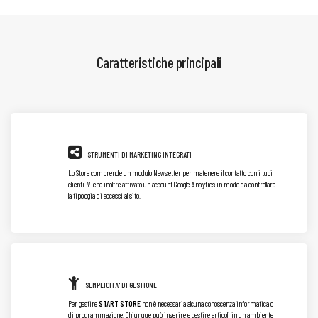
Caratteristiche principali
STRUMENTI DI MARKETING INTEGRATI
Lo Store comprende un modulo Newsletter per matenere il contatto con i tuoi
clienti. Viene inoltre attivato un account Google-Analytics in modo da controllare
la tipologia di accessi al sito.
SEMPLICITA' DI GESTIONE
Per gestire
START STORE
non è necessaria alcuna conoscenza informatica o
di programmazione. Chiunque può inserire e gestire articoli in un ambiente