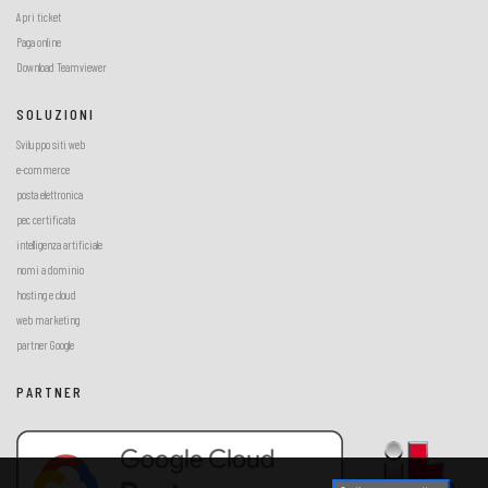
Apri ticket
Paga online
Download Teamviewer
SOLUZIONI
Sviluppo siti web
e-commerce
posta elettronica
pec certificata
intelligenza artificiale
nomi a dominio
hosting e cloud
web marketing
partner Google
PARTNER