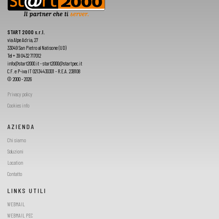
START 2000 s.r.l.
via Alpe Adria, 27
33049 San Pietro al Natisone (UD)
Tel + 39 0432 717012
info@start2000.it - start2000@startpec.it
C.F. e P-iva IT 02134430301 - R.E.A. 238108
© 2000 - 2026
Privacy policy
Cookies info
AZIENDA
Chi siamo
Soluzioni
Location
Contatto
LINKS UTILI
WEBMAIL
WEBMAIL PEC