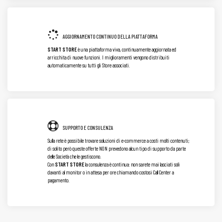
AGGIORNAMENTO CONTINUO DELLA PIATTAFORMA
START STORE
è una piattaforma viva, continuamente aggiornata ed
arricchita di nuove funzioni. I miglioramenti vengono distribuiti
automaticamente su tutti gli Store associati.
SUPPORTO E CONSULENZA
Sulla rete è possibile trovare soluzioni di e-commerce a costi molti contenuti;
di solito però queste offerte NON prevedono alcun tipo di supporto da parte
delle Società che le gestiscono.
Con
START STORE
la consulenza è continua: non sarete mai lasciati soli
davanti al monitor o in attesa per ore chiamando costosi Call Center a
pagamento.