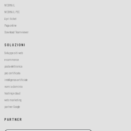
WEBMAIL
WEBMAIL PEC
Apri ticket
Paga online
Download Teamviewer
SOLUZIONI
Sviluppo siti web
e-commerce
posta elettronica
pec certificata
intelligenza artificiale
nomi a dominio
hosting e cloud
web marketing
partner Google
PARTNER