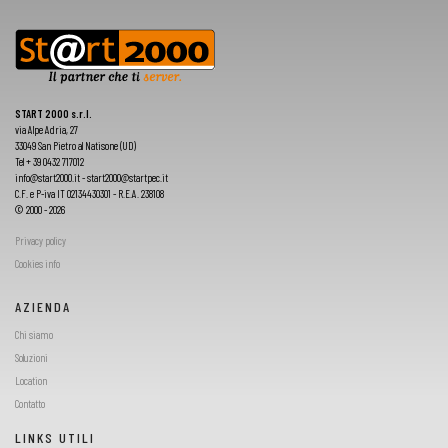
START 2000 s.r.l.
via Alpe Adria, 27
33049 San Pietro al Natisone (UD)
Tel + 39 0432 717012
info@start2000.it - start2000@startpec.it
C.F. e P-iva IT 02134430301 - R.E.A. 238108
© 2000 - 2026
Privacy policy
Cookies info
AZIENDA
Chi siamo
Soluzioni
Location
Contatto
LINKS UTILI