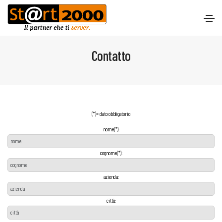
Contatto
(*)= dato obbligatorio
nome(*):
cognome(*):
azienda:
città: