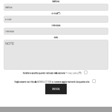
telefono:
e-mail(*):
interesse:
note:
Ho letto e accetto quanto indicato nella sezione
Privacy policy
(*):
Voglio essere iscritto alla
NEWSLETTER
e ricevere aggiornamenti da questo sito:
INVIA