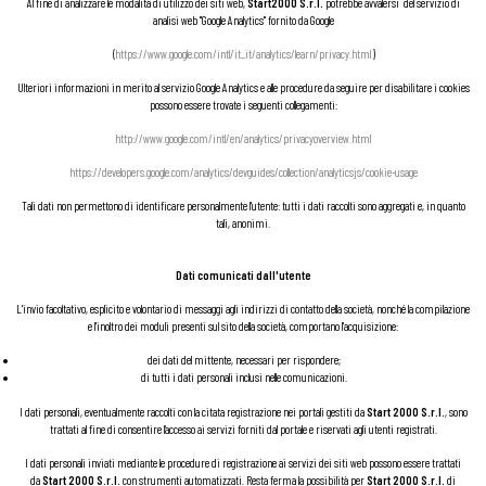
Al fine di analizzare le modalità di utilizzo dei siti web,
Start2000 S.r.l.
potrebbe avvalersi del servizio di
analisi web "Google Analytics" fornito da Google
(
https://www.google.com/intl/it_it/analytics/learn/privacy.html
)
Ulteriori informazioni in merito al servizio Google Analytics e alle procedure da seguire per disabilitare i cookies
possono essere trovate i seguenti collegamenti:
http://www.google.com/intl/en/analytics/privacyoverview.html
https://developers.google.com/analytics/devguides/collection/analyticsjs/cookie-usage
Tali dati non permettono di identificare personalmente l'utente: tutti i dati raccolti sono aggregati e, in quanto
tali, anonimi.
Dati comunicati dall'utente
L'invio facoltativo, esplicito e volontario di messaggi agli indirizzi di contatto della società, nonché la compilazione
e l'inoltro dei moduli presenti sul sito della società, comportano l'acquisizione:
dei dati del mittente, necessari per rispondere;
di tutti i dati personali inclusi nelle comunicazioni.
I dati personali, eventualmente raccolti con la citata registrazione nei portali gestiti da
Start 2000 S.r.l.
, sono
trattati al fine di consentire l’accesso ai servizi forniti dal portale e riservati agli utenti registrati.
I dati personali inviati mediante le procedure di registrazione ai servizi dei siti web possono essere trattati
da
Start 2000 S.r.l.
con strumenti automatizzati. Resta ferma la possibilità per
Start 2000 S.r.l.
di