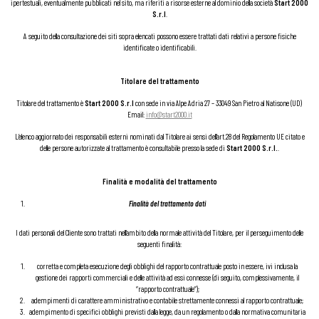
ipertestuali, eventualmente pubblicati nel sito, ma riferiti a risorse esterne al dominio della società
Start 2000
S.r.l
.
A seguito della consultazione dei siti sopra elencati possono essere trattati dati relativi a persone fisiche
identificate o identificabili.
Titolare del trattamento
Titolare del trattamento è
Start 2000 S.r.l
con sede in via Alpe Adria 27 – 33049 San Pietro al Natisone (UD)
Email:
info@start2000.it
L’elenco aggiornato dei responsabili esterni nominati dal Titolare ai sensi dell’art.28 del Regolamento UE citato e
delle persone autorizzate al trattamento è consultabile presso la sede di
Start 2000 S.r.l.
.
Finalità e modalità del trattamento
Finalità del trattamento dati
I dati personali del Cliente sono trattati nell’ambito della normale attività del Titolare, per il perseguimento delle
seguenti finalità:
corretta e completa esecuzione degli obblighi del rapporto contrattuale posto in essere, ivi inclusa la
gestione dei rapporti commerciali e delle attività ad essi connesse (di seguito, complessivamente, il
“rapporto contrattuale”);
adempimenti di carattere amministrativo e contabile strettamente connessi al rapporto contrattuale;
adempimento di specifici obblighi previsti dalla legge, da un regolamento o dalla normativa comunitaria