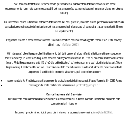
I dati saranno trattati esclusivamente dal personale e dai collaboratori della Società o delle imprese
espressamente nominate come responsabili del trattamento (ad es. per esigenze di manutenzione tecnologica
del sito).
Gli interessati hanno il diritto di ottenere dalla società, nei casi previsti, l'accesso ai dati personali e la rettifica o la
cancellazione degli stessi o la limitazione del trattamento che li riguarda o di opporsi al trattamento (artt. 15 e ss.
del Regolamento).
L'apposita istanza è presentata attraverso l'invio di specifica mail avente ad oggetto: "esercizio diritti privacy"
all’indirizzo
info@start2000.it
.
Gli interessati che ritengono che il trattamento dei dati personali a loro riferiti effettuato attraverso questo
servizio avvenga in violazione di quanto previsto dal Regolamento hanno il diritto di proporre reclamo al Garante
(ex art. 77 del Regolamento e artt. 140 e 140-bis del Codice) o di adire le opportune sedi giudiziarie (ex art. 79 del
Regolamento). Il reclamo all’Autorità di Controllo dello Stato membro ove risiede abitualmente, ovvero a quella del
luogo ove si è verificata la presunta violazione, può essere inviato con:
raccomandata A/R indirizzata a: Garante per la protezione dei dati personali, Piazza Venezia, 11 - 00187 Roma
messaggio di posta certificata indirizzata a:
protocollo@pec.gpdp.it
Cancellazione del Servizio
Per interrompere l’adesione al servizio è sufficiente cliccare sul pulsante "Cancella iscrizione" presente nelle
comunicazioni ricevute.
In caso di problemi tecnici, è possibile inviare una segnalazione e-mail a:
info@start2000.it
.