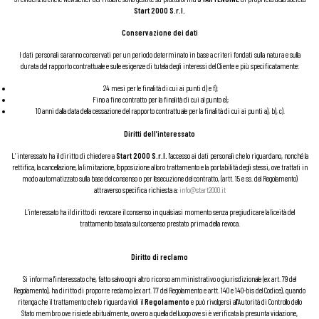
Start 2000 S.r.l.
Conservazione dei dati
I dati personali saranno conservati per un periodo determinato in base a criteri fondati sulla natura e sulla
durata del rapporto contrattuale e sulle esigenze di tutela degli interessi del Cliente e più specificatamente:
24 mesi per le finalità di cui ai punti d) e f);
Fino a fine contratto per la finalità di cui al punto e);
10 anni dalla data della cessazione del rapporto contrattuale per la finalità di cui ai punti a), b), c).
Diritti dell’interessato
L’ interessato ha il diritto di chiedere a
Start 2000 S.r.l.
l'accesso ai dati personali che lo riguardano, nonché la
rettifica, la cancellazione, la limitazione, l’opposizione al loro trattamento e la portabilità degli stessi, ove trattati in
modo automatizzato sulla base del consenso o per l’esecuzione del contratto, (artt. 15 e ss. del Regolamento)
attraverso specifica richiesta a:
info@start2000.it
L’interessato ha il diritto di revocare il consenso in qualsiasi momento senza pregiudicare la liceità del
trattamento basata sul consenso prestato prima della revoca.
Diritto di reclamo
Si informa l'interessato che, fatto salvo ogni altro ricorso amministrativo o giurisdizionale (ex art. 79 del
Regolamento), ha diritto di proporre reclamo (ex art. 77 del Regolamento e artt. 140 e 140-bis del Codice), quando
ritenga che il trattamento che lo riguarda violi il
Regolamento
e può rivolgersi all'Autorità di Controllo dello
Stato membro ove risiede abitualmente, ovvero a quella del luogo ove si è verificata la presunta violazione,