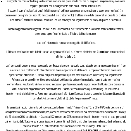
a soggetti nei confronti dei quali la comunicazione sia prevista da norme di legge o di regolamento, ovvero da
soggetti pubblici per lo svolgimento delle loro funzioni istituzionali.
I soggetti sopra indicati, ai quali i dati personali dell’Interessato saranno o potranno essere comunicati (in
quanto non designati per iscritto Responsabili del trattamento), tratteranno i dati personali in qualità di titolari
(o co-titolari) del trattamento ai sensi del Codice privacy e del Regolamento privacy, in piena autonomia.
L’elenco aggiornato dei soggetti indicati e dei Responsabili del trattamento può essere fornito all’Interessato
previa sua specifica richiesta al Titolare del trattamento.
I dati dell’Interessato non saranno oggetto di diffusione.
Il Titolare precisa che tutti i dati trattati vengono archiviati su diverse piattaforme
Cloud
con server ubicati
all’interno della UE.
I dati personali, qualora fosse necessario per l’esecuzione del rapporto contrattuale, potranno essere trasferiti per
la loro tenuta e trattamento oltre che verso Paesi appartenenti all’Unione Europea anche verso Paesi non
appartenenti all’Unione Europea, nel pieno rispetto di quanto previsto dal Codice Privacy dal Regolamento
Privacy, dai provvedimenti e dalle decisioni del Garante privacy in materia, nonché dalla normativa
comunitaria. Risultando tali trattamenti necessari per l’esecuzione del rapporto contrattuale con il Cliente in
virtù dell’attuale organizzazione dell’attività del Titolare, fermo restando quanto di seguito indicato, i
trasferimenti dei dati verso Paesi non appartenenti all’Unione Europea trovano base giuridica nel disposto di
cui all’art. 49, comma 1, lett. a), b), c) del Regolamento Privacy.
In seguito al raggiungimento del nuovo accordo denominato “Privacy Shield” (tra EU e USA) e alla decisione di
adeguatezza della Commissione europea, come espressamente stabilito dal provvedimento del Garante Privacy
del 27 ottobre 2016, pubblicato in Gazzetta il 22 novembre 2016, sono autorizzati i trasferimenti di dati personali
dal territorio dello Stato verso le organizzazioni presenti negli Stati Uniti che figurano nell’elenco degli aderenti allo
“Scudo” tenuto e pubblicato dal Dipartimento del Commercio degli Stati Uniti.
Si evidenzia che le Newsletter del Titolare sono gestite su piattaforma
STARTENGINE
di proprietà della società