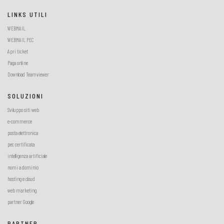
LINKS UTILI
WEBMAIL
WEBMAIL PEC
Apri ticket
Paga online
Download Teamviewer
SOLUZIONI
Sviluppo siti web
e-commerce
posta elettronica
pec certificata
intelligenza artificiale
nomi a dominio
hosting e cloud
web marketing
partner Google
PARTNER