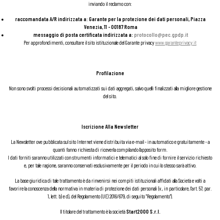
inviando il reclamo con:
raccomandata A/R indirizzata a: Garante per la protezione dei dati personali, Piazza
Venezia, 11 - 00187 Roma
messaggio di posta certificata indirizzata a:
protocollo@pec.gpdp.it
Per approfondimenti, consultare il sito istituzionale del Garante privacy
www.garanteprivacy.it
Profilazione
Non sono svolti processi decisionali automatizzati sui dati aggregati, salvo quelli finalizzati alla migliore gestione
del sito.
Iscrizione Alla Newsletter
La Newsletter ove pubblicata sul sito Internet viene distribuita via e-mail - in automatico e gratuitamente - a
quanti fanno richiesta di riceverla compilando l’apposito form.
I dati forniti saranno utilizzati con strumenti informatici e telematici al solo fine di fornire il servizio richiesto
e, per tale ragione, saranno conservati esclusivamente per il periodo in cui lo stesso sarà attivo.
La base giuridica di tale trattamento è da rinvenirsi nei compiti istituzionali affidati alla Società e volti a
favorire la conoscenza della normativa in materia di protezione dei dati personali (v., in particolare, l'art. 57, par.
1, lett. b) e d), del Regolamento (UE) 2016/679, di seguito "Regolamento").
Il titolare del trattamento è la società
Start2000 S.r.l.