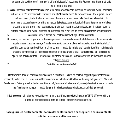
(ad esempio, quelli previsti in materia di “antiriciclaggio”, regolamenti e Provvedimenti emanati dalla
Autorità di Vigilanza);
aggiornamento dell’interessato sulle iniziative promozionali e commerciali, attraverso l’invio di materiale
pubblicitario e/o promozionale, tramite e-mail (la “
Newsletter
”). In tale contesto il titolare potrà inviare,
nel caso in cui gli utenti abbiano espresso il consenso al momento dell’attivazione del servizio, o lo
esprimano successivamente, e fino alla revoca dello stesso, comunicazioni di carattere commerciale su
prodotti e servizi propri, o di società terze anche con modalità automatizzate, per finalità di vendita
diretta, nonché per l’invio di ricerche di mercato e per la verifica del grado di soddisfazione degli utenti;
accesso ai servizi forniti dai portali e riservati agli utenti registrati;
analisi, nel caso in cui gli utenti abbiano espresso il consenso al momento dell’attivazione del servizio, o lo
esprimano successivamente, e fino alla revoca dello stesso, anche mediante strumenti elettronici, di
specifici comportamenti e abitudini di consumo, in modo da migliorare i servizi forniti e indirizzare le
proposte commerciali di interesse dell’utente, offrendo anche a terzi i dati aggregati di riepilogo delle
aperture e dei click ottenuti attraverso un sistema di tracciatura mediante “cookie” (vedi documento
nella
Info Cookies
.)
Modalità del trattamento dati
Il trattamento dei dati personali avviene, sotto l’autorità del Titolare, da parte di soggetti specificatamente
incaricati, autorizzati ed istruiti al trattamento ai sensi dell’articolo 30 del Codice Privacy e degli articoli 28 e 29 del
Regolamento Privacy, mediante strumenti manuali, informatici o telematici, con logiche strettamente correlate
alle finalità e comunque in modo da garantire la riservatezza e la sicurezza dei dati personali.
I dati necessari all'invio delle Newsletter verranno trattati in un modello di gestione "OPT-OUT" ovvero fino a
quando l'interessato eserciterà il diritto di disiscrizione dal servizio.
Base giuridica del trattamento, natura del conferimento e conseguenze di un eventuale
rifiuto, consenso dell’interessato.