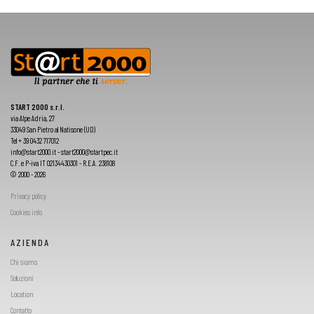
START 2000 s.r.l.
via Alpe Adria, 27
33049 San Pietro al Natisone (UD)
Tel + 39 0432 717012
info@start2000.it - start2000@startpec.it
C.F. e P-iva IT 02134430301 - R.E.A. 238108
© 2000 - 2026
Privacy policy
Cookies info
AZIENDA
Chi siamo
Soluzioni
Location
Contatto