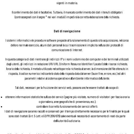
vigenti in materia.
Il conferimento dei dati è facoltativo. Tuttavia, il mancato conferimento dei dati ritenuti obbligatori
(contrassegnati con il segno * nei vari moduli) impedirà la corretta elaborazione della richiesta.
Dati di navigazione
I sistemi informatici e le procedure software preposte al funzionamento di questo sito acquisiscono, nel corso
del loro normale esercizio, alcuni dati personali la cui trasmissione è implicita nell'uso dei protocolli di
comunicazione di Internet.
In questa categoria di dati rientrano gli indirizzi IP o i nomi a dominio dei computer e dei terminali utilizzati
dagli utenti, gli indirizzi in notazione URI/URL (Uniform Resource Identifier/Locator) delle risorse richieste,
l'orario della richiesta, il metodo utilizzato nel sottoporre la richiesta al server, la dimensione del file ottenuto in
risposta, il codice numerico indicante lo stato della risposta data dal server (buon fine, errore, ecc.) ed altri
parametri relativi al sistema operativo e all'ambiente informatico dell'utente.
Tali dati, necessari per la fruizione dei servizi web, possono anche essere trattati allo scopo di:
ottenere informazioni statistiche sull'uso dei servizi (pagine più visitate, numero di visitatori per fascia oraria
o giornaliera, aree geografiche di provenienza, ecc.);
controllare il corretto funzionamento dei servizi offerti.
I dati di navigazione saranno raccolti e conservati per il tempo strettamente necessario per le finalità per le quali
sono stati trattati (Art. 5 Lett. e GDPR 2016/679) salve eventuali necessità di accertamento di reati da parte
dell'Autorità Giudiziaria.