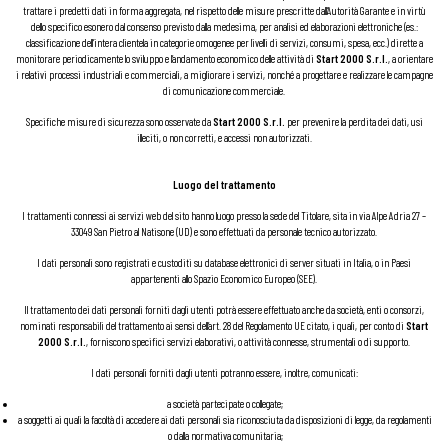
trattare i predetti dati in forma aggregata, nel rispetto delle misure prescritte dall’Autorità Garante e in virtù
dello specifico esonero dal consenso previsto dalla medesima, per analisi ed elaborazioni elettroniche (es.:
classificazione dell’intera clientela in categorie omogenee per livelli di servizi, consumi, spesa, ecc.) dirette a
monitorare periodicamente lo sviluppo e l’andamento economico delle attività di
Start 2000 S.r.l.
, a orientare
i relativi processi industriali e commerciali, a migliorare i servizi, nonché a progettare e realizzare le campagne
di comunicazione commerciale.
Specifiche misure di sicurezza sono osservate da
Start 2000 S.r.l.
per prevenire la perdita dei dati, usi
illeciti, o non corretti, e accessi non autorizzati.
Luogo del trattamento
I trattamenti connessi ai servizi web del sito hanno luogo presso la sede del Titolare, sita in via Alpe Adria 27 –
33049 San Pietro al Natisone (UD) e sono effettuati da personale tecnico autorizzato.
I dati personali sono registrati e custoditi su database elettronici di server situati in Italia, o in Paesi
appartenenti allo Spazio Economico Europeo (SEE).
Il trattamento dei dati personali forniti dagli utenti potrà essere effettuato anche da società, enti o consorzi,
nominati responsabili del trattamento ai sensi dell’art. 28 del Regolamento UE citato, i quali, per conto di
Start
2000 S.r.l.
, forniscono specifici servizi elaborativi, o attività connesse, strumentali o di supporto.
I dati personali forniti dagli utenti potranno essere, inoltre, comunicati:
a società partecipate o collegate;
a soggetti ai quali la facoltà di accedere ai dati personali sia riconosciuta da disposizioni di legge, da regolamenti
o dalla normativa comunitaria;