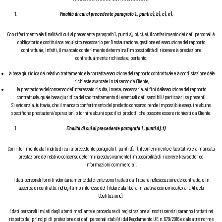
Finalità di cui al precedente paragrafo 1., punti a), b), c), e).
Con riferimento alle finalità di cui al precedente paragrafo 1, punti a), b), c), e), il conferimento dei dati personali è
obbligatorio e costituisce requisito necessario per l’instaurazione, gestione ed esecuzione del rapporto
contrattuale; infatti, il mancato conferimento determina l’impossibilità di ricevere la prestazione
contrattualmente richiesta e, pertanto:
la base giuridica del relativo trattamento è la corretta esecuzione del rapporto contrattuale e la soddisfazione delle
richieste avanzate in tal senso dal Cliente;
la prestazione del consenso dell’interessato risulta, invece, necessaria, ai fini dell’esecuzione del rapporto
contrattuale, quale base giuridica del solo trattamento di eventuali dati sensibili/particolari se presenti.
Si evidenzia, tuttavia, che il mancato conferimento del predetto consenso rende impossibile eseguire alcune
specifiche prestazioni/operazioni o fornire alcuni specifici prodotti che possono essere richiesti dal Cliente.
Finalità di cui al precedente paragrafo 1., punti d), f).
Con riferimento alla finalità di cui al precedente paragrafo 1, punti d), f), il conferimento è facoltativo e la mancata
prestazione del relativo consenso determina esclusivamente l’impossibilità di ricevere Newsletter ed
informazioni commerciali.
I dati personali forniti volontariamente dal cliente sono trattati dal Titolare nell'esecuzione del contratto, o in
assenza di contratto, nel legittimo interesse del Titolare alla libera iniziativa economica (ex art. 41 della
Costituzione).
I dati personali inviati dagli utenti mediante le procedure di registrazione ai nostri servizi saranno trattati nel
rispetto dei principi di protezione dei dati personali stabiliti dal Regolamento UE n. 679/2016 e dalle altre norme