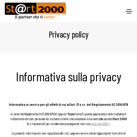
Privacy policy
Informativa sulla privacy
Informativa ai sensi e per gli effetti di cui all’art. 13 e ss. del Regolamento UE 2016/679
Ai sensi del Regolamento (UE) 2016/679 (di seguito "Regolamento"), questa pagina descrive le modalità di
trattamento dei dati personali dei visitatori/utenti che consultano il sito web della società
Start 2000
S.r.l
accessibili per via telematica al seguente indirizzo
www.start2000.it
Le presenti informazioni non riguardano altri siti, pagine o servizi online raggiungibili tramite link