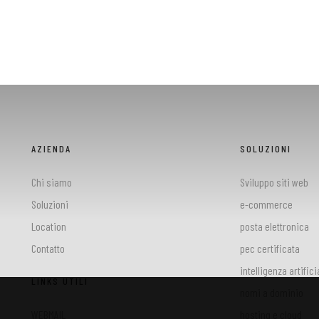
AZIENDA
SOLUZIONI
Chi siamo
Sviluppo siti web
Soluzioni
e-commerce
Location
posta elettronica
Contatto
pec certificata
intelligenza artifici
LINKS UTILI
nomi a dominio
WEBMAIL
hosting e cloud