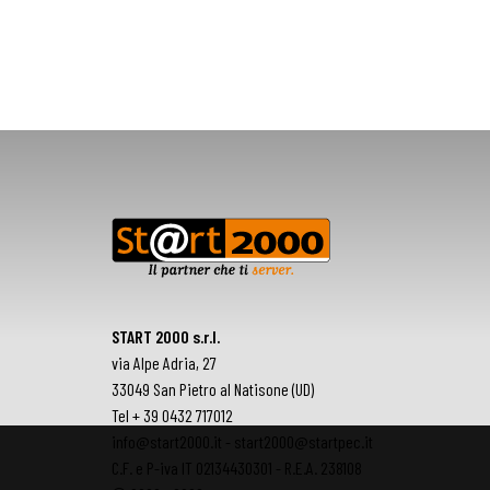
START 2000 s.r.l.
via Alpe Adria, 27
33049 San Pietro al Natisone (UD)
Tel + 39 0432 717012
info@start2000.it - start2000@startpec.it
C.F. e P-iva IT 02134430301 - R.E.A. 238108